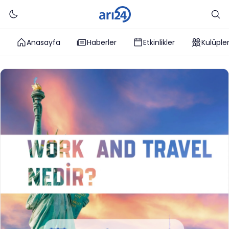
Anasayfa
Haberler
Etkinlikler
Kulüple