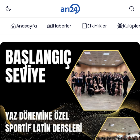
Anasayfa
Haberler
Etkinlikler
Kulüple