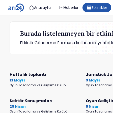
Anasayfa
Haberler
Etkinlikler
Burada listelenmeyen bir etkinl
Etkinlik Gönderme Formunu kullanarak yeni etkinl
Haftalık toplantı
Jamstick J
13 Mayıs
9 Mayıs
Oyun Tasarlama ve Geliştirme Kulübü
Oyun Tasarlama v
Sektör Konuşmaları
Oyun Gelişti
29 Nisan
5 Nisan
Oyun Tasarlama ve Geliştirme Kulübü
Oyun Tasarlama v