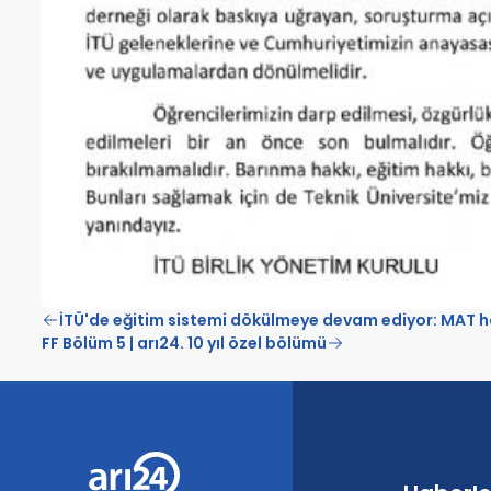
İTÜ'de eğitim sistemi dökülmeye devam ediyor: MAT hav
FF Bölüm 5 | arı24. 10 yıl özel bölümü