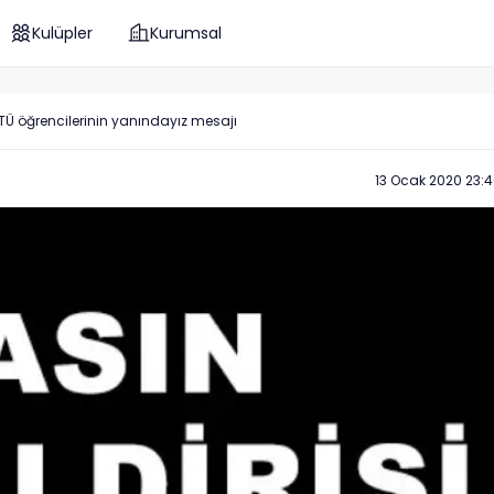
Kulüpler
Kurumsal
n İTÜ öğrencilerinin yanındayız mesajı
13 Ocak 2020 23: