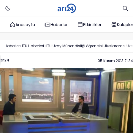
Anasayfa
Haberler
Etkinlikler
Kulüple
Haberler
İTÜ
Haberleri
İTÜ Uzay Mühendisliği öğrencisi Uluslararası Uza
arı24
05 Kasım 2013 21:34