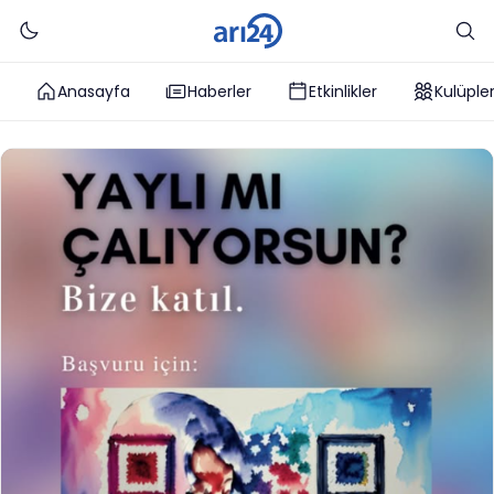
Anasayfa
Haberler
Etkinlikler
Kulüple