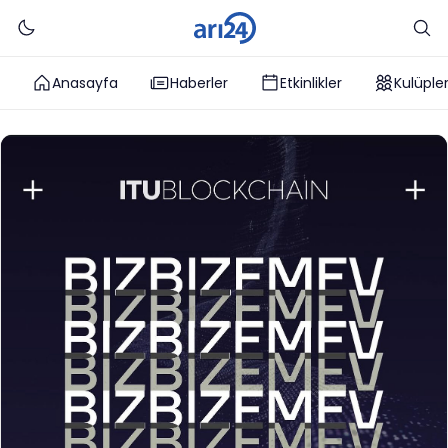
Anasayfa
Haberler
Etkinlikler
Kulüple