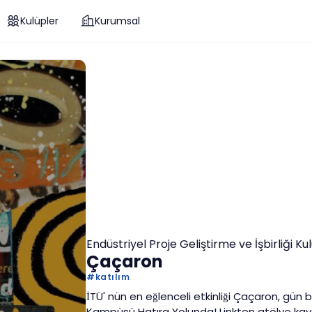
Kulüpler
Kurumsal
Endüstriyel Proje Geliştirme ve İşbirliği K
Çaçaron
#
katılım
İTÜ' nün en eğlenceli etkinliği Çaçaron, gün
Kampüsü Hatıra Yolunda! Linkten atölye kaydı