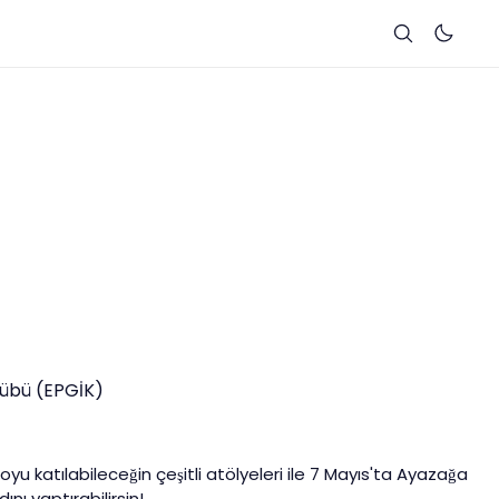
ulübü (EPGİK)
 boyu katılabileceğin çeşitli atölyeleri ile 7 Mayıs'ta Ayazağa
nı yaptırabilirsin!