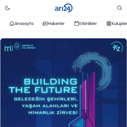
Anasayfa
Haberler
Etkinlikler
Kulüple