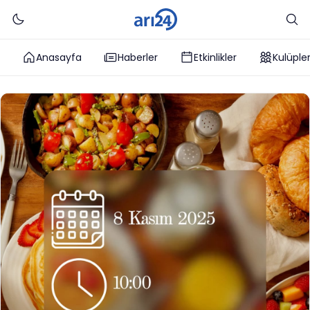
Anasayfa
Haberler
Etkinlikler
Kulüple