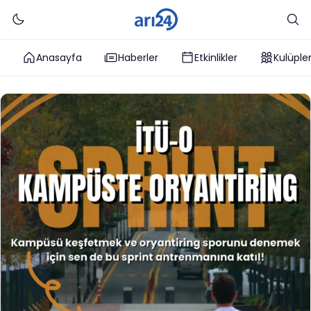
Anasayfa
Haberler
Etkinlikler
Kulüple