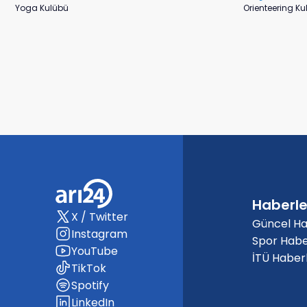
Yoga Kulübü
Orienteering K
Haberle
X / Twitter
Güncel Ha
Instagram
Spor Habe
YouTube
İTÜ Haberl
TikTok
Spotify
LinkedIn