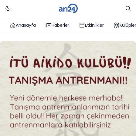
Anasayfa
Haberler
Etkinlikler
Kulüple