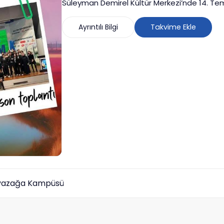
Süleyman Demirel Kültür Merkezi’nde 14. Temiz
toplantıya linkten kaydolabilirsiniz
Ayrıntılı Bilgi
Takvime Ekle
yazağa Kampüsü