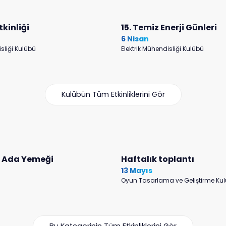
tkinliği
15. Temiz Enerji Günleri
6 Nisan
isliği Kulübü
Elektrik Mühendisliği Kulübü
Kulübün Tüm Etkinliklerini Gör
l Ada Yemeği
Haftalık toplantı
13 Mayıs
Oyun Tasarlama ve Geliştirme Ku
Bu Kategorinin Tüm Etkinliklerini Gör