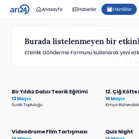
Anasayfa
Haberler
Etkinlikler
Burada listelenmeyen bir etkinl
Etkinlik Gönderme Formunu kullanarak yeni etkinl
Bir Yıldız Dalıcı Teorik Eğitimi
12. Çiğ Köfte 
13 Mayıs
15 Mayıs
Sualtı Topluluğu
Kimya Mühendisli
Videodrome Film Tartışması
Quiz Night
14 Mayıs
14 Mayıs