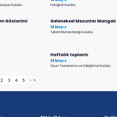
gisayar Kulübü
Fotoğraf Kulübü
lm Gösterimi
Geleneksel Mezunlar Mangalı
13 Mayıs
Tekstil Mühendisliği Kulübü
Haftalık toplantı
13 Mayıs
Oyun Tasarlama ve Geliştirme Kulübü
2
3
4
5