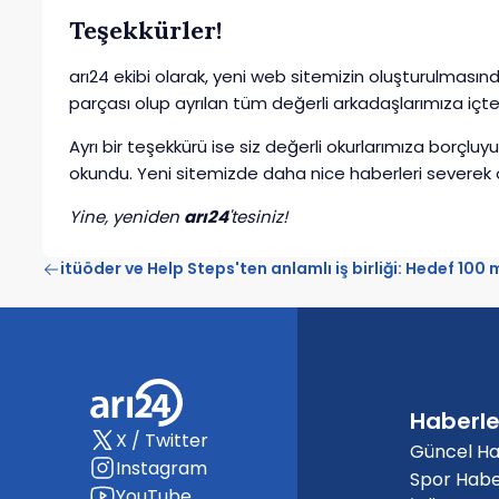
Teşekkürler!
arı24 ekibi olarak, yeni web sitemizin oluşturulması
parçası olup ayrılan tüm değerli arkadaşlarımıza içten
Ayrı bir teşekkürü ise siz değerli okurlarımıza borçl
okundu. Yeni sitemizde daha nice haberleri severek 
Yine, yeniden
arı24
'tesiniz!
itüöder ve Help Steps'ten anlamlı iş birliği: Hedef 100
Haberle
X / Twitter
Güncel Ha
Instagram
Spor Habe
YouTube