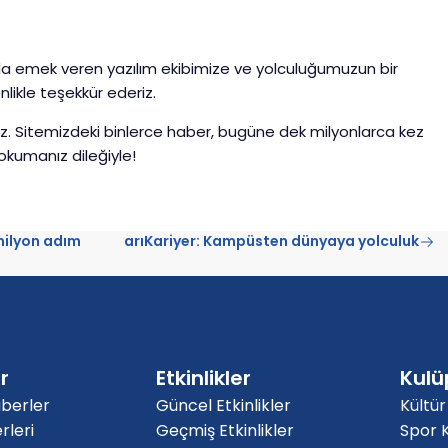
nda emek veren yazılım ekibimize ve yolculuğumuzun bir
likle teşekkür ederiz.
uyuz. Sitemizdeki binlerce haber, bugüne dek milyonlarca kez
okumanız dileğiyle!
 milyon adım
arıKariyer: Kampüsten dünyaya yolculuk
r
Etkinlikler
Kulü
berler
Güncel Etkinlikler
Kültür
rleri
Geçmiş Etkinlikler
Spor K