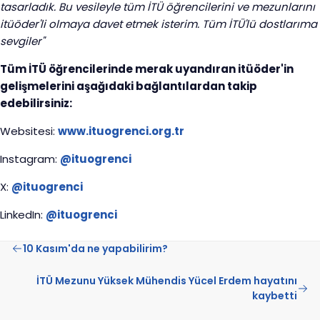
tasarladık. Bu vesileyle tüm İTÜ öğrencilerini ve mezunlarını
itüöder'li olmaya davet etmek isterim. Tüm İTÜ'lü dostlarıma
sevgiler"
Tüm İTÜ öğrencilerinde merak uyandıran itüöder'in
gelişmelerini aşağıdaki bağlantılardan takip
edebilirsiniz:
Websitesi:
www.ituogrenci.org.tr
Instagram:
@ituogrenci
X:
@ituogrenci
LinkedIn:
@ituogrenci
10 Kasım'da ne yapabilirim?
İTÜ Mezunu Yüksek Mühendis Yücel Erdem hayatını
kaybetti