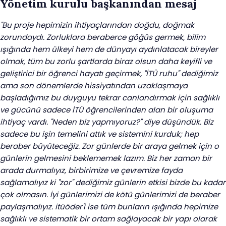
Yönetim kurulu başkanından mesaj
"Bu proje hepimizin ihtiyaçlarından doğdu, doğmak
zorundaydı. Zorluklara beraberce göğüs germek, bilim
ışığında hem ülkeyi hem de dünyayı aydınlatacak bireyler
olmak, tüm bu zorlu şartlarda biraz olsun daha keyifli ve
geliştirici bir öğrenci hayatı geçirmek, "İTÜ ruhu" dediğimiz
ama son dönemlerde hissiyatından uzaklaşmaya
başladığımız bu duyguyu tekrar canlandırmak için sağlıklı
ve gücünü sadece İTÜ öğrencilerinden alan bir oluşuma
ihtiyaç vardı. "Neden biz yapmıyoruz?" diye düşündük. Biz
sadece bu işin temelini attık ve sistemini kurduk; hep
beraber büyüteceğiz. Zor günlerde bir araya gelmek için o
günlerin gelmesini beklememek lazım. Biz her zaman bir
arada durmalıyız, birbirimize ve çevremize fayda
sağlamalıyız ki "zor" dediğimiz günlerin etkisi bizde bu kadar
çok olmasın. İyi günlerimizi de kötü günlerimizi de beraber
paylaşmalıyız. itüöder'i ise tüm bunların ışığında hepimize
sağlıklı ve sistematik bir ortam sağlayacak bir yapı olarak