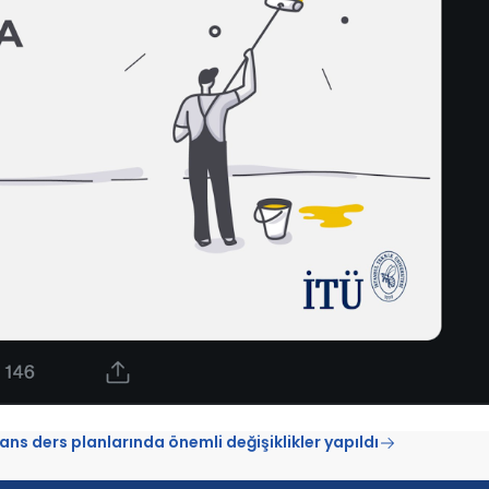
sans ders planlarında önemli değişiklikler yapıldı