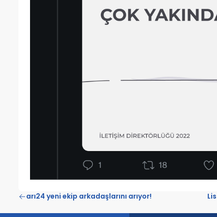
arı24 yeni ekip arkadaşlarını arıyor!
Li