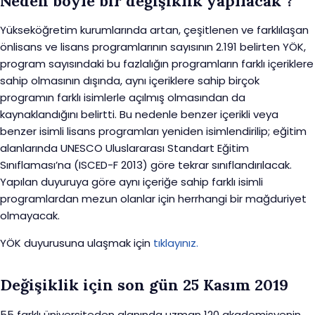
Neden böyle bir değişiklik yapılacak ?
Yükseköğretim kurumlarında artan, çeşitlenen ve farklılaşan
önlisans ve lisans programlarının sayısının 2.191 belirten YÖK,
program sayısındaki bu fazlalığın programların farklı içeriklere
sahip olmasının dışında, aynı içeriklere sahip birçok
programın farklı isimlerle açılmış olmasından da
kaynaklandığını belirtti. Bu nedenle benzer içerikli veya
benzer isimli lisans programları yeniden isimlendirilip; eğitim
alanlarında UNESCO Uluslararası Standart Eğitim
Sınıflaması’na (ISCED-F 2013) göre tekrar sınıflandırılacak.
Yapılan duyuruya göre aynı içeriğe sahip farklı isimli
programlardan mezun olanlar için herrhangi bir mağduriyet
olmayacak.
YÖK duyurusuna ulaşmak için
tıklayınız.
Değişiklik için son gün 25 Kasım 2019
55 farklı üniversiteden alanında uzman 120 akademisyenin