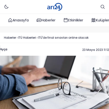
Anasayfa
Haberler
Etkinlikler
Kulüple
Haberler
İTÜ
Haberleri
İTÜ'de final sınavları online olacak
Ayça
23 Mayıs 2023 11:12