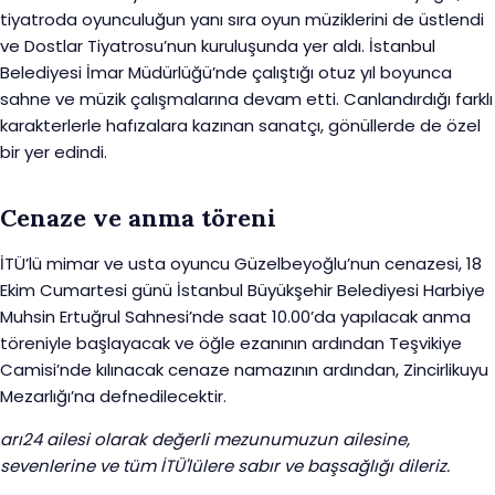
tiyatroda oyunculuğun yanı sıra oyun müziklerini de üstlendi
ve Dostlar Tiyatrosu’nun kuruluşunda yer aldı. İstanbul
Belediyesi İmar Müdürlüğü’nde çalıştığı otuz yıl boyunca
sahne ve müzik çalışmalarına devam etti. Canlandırdığı farklı
karakterlerle hafızalara kazınan sanatçı, gönüllerde de özel
bir yer edindi.
Cenaze ve anma töreni
İTÜ’lü mimar ve usta oyuncu Güzelbeyoğlu’nun cenazesi, 18
Ekim Cumartesi günü İstanbul Büyükşehir Belediyesi Harbiye
Muhsin Ertuğrul Sahnesi’nde saat 10.00’da yapılacak anma
töreniyle başlayacak ve öğle ezanının ardından Teşvikiye
Camisi’nde kılınacak cenaze namazının ardından, Zincirlikuyu
Mezarlığı’na defnedilecektir.
arı24 ailesi olarak değerli mezunumuzun ailesine,
sevenlerine ve tüm İTÜ'lülere sabır ve başsağlığı dileriz.