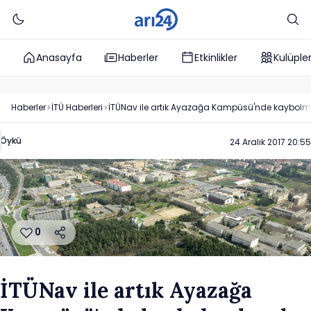
Anasayfa
Haberler
Etkinlikler
Kulüple
Haberler
İTÜ
Haberleri
İTÜNav ile artık Ayazağa Kampüsü'nde kaybolm
Öykü
24 Aralık 2017 20:55
0
İTÜNav ile artık Ayazağa