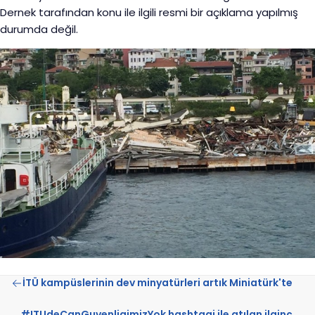
Dernek tarafından konu ile ilgili resmi bir açıklama yapılmış
durumda değil.
İTÜ kampüslerinin dev minyatürleri artık Miniatürk'te
#ITUdeCanGuvenligimizYok hashtagi ile atılan ilginç