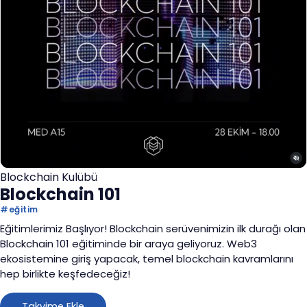
Blockchain Kulübü
Blockchain 101
#
eğitim
Eğitimlerimiz Başlıyor! Blockchain serüvenimizin ilk durağı olan
Blockchain 101 eğitiminde bir araya geliyoruz. Web3
ekosistemine giriş yapacak, temel blockchain kavramlarını
hep birlikte keşfedeceğiz!
Takvime Ekle