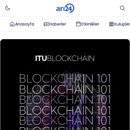
Anasayfa
Haberler
Etkinlikler
Kulüple