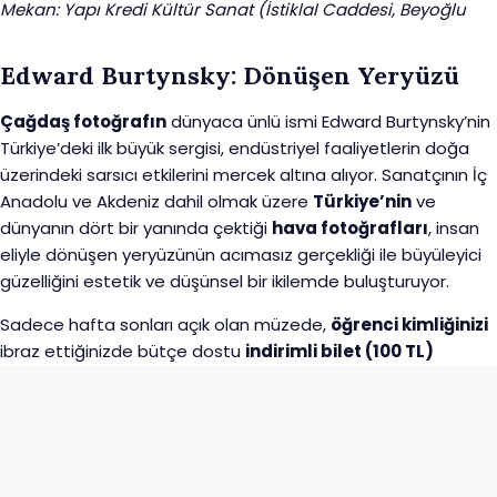
Mekan: Yapı Kredi Kültür Sanat (İstiklal Caddesi, Beyoğlu
Edward Burtynsky: Dönüşen Yeryüzü
Çağdaş fotoğrafın
dünyaca ünlü ismi Edward Burtynsky’nin
Türkiye’deki ilk büyük sergisi, endüstriyel faaliyetlerin doğa
üzerindeki sarsıcı etkilerini mercek altına alıyor. Sanatçının İç
Anadolu ve Akdeniz dahil olmak üzere
Türkiye’nin
ve
dünyanın dört bir yanında çektiği
hava fotoğrafları
, insan
eliyle dönüşen yeryüzünün acımasız gerçekliği ile büyüleyici
güzelliğini estetik ve düşünsel bir ikilemde buluşturuyor.
Sadece hafta sonları açık olan müzede,
öğrenci kimliğinizi
ibraz ettiğinizde bütçe dostu
indirimli bilet (100 TL)
avantajından yararlanmayı unutmayın.
Mekan: Borusan Contemporary (Perili Köşk, Baltalimanı)
İstanbul'da belki de havanın en güzel olduğu ve sanatın
keyifle takip edilebileceği Mayıs ayının arıSanat sayısının