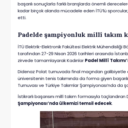
başarılı sonuçlarla farklı branşlarda önemli derece
kadar birçok alanda mücadele eden İTÜ’lü sporcular
etti.
Padelde şampiyonluk millî takım ka
İTÜ Elektrik-Elektronik Fakültesi Elektrik Mühendisliğ
tarafından 27-29 Nisan 2026 tarihleri arasında İstanb
zirvede tamamlayarak Kadınlar
Padel Millî Takımı’
Didenaz Polat turnuvada final maçından galibiyetle ay
üniversitenin tenis takımında da forma giyen başarılı
Turnuvası ve Türkiye Takımlar Şampiyonası’nda da şa
İstikrarlı başarısını millî takım formasıyla taçlandıra
Şampiyonası’nda ülkemizi temsil edecek
.