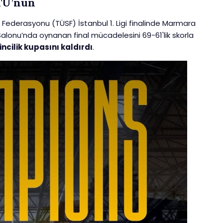
TÜ’nün
ı Federasyonu (TÜSF) İstanbul 1. Ligi finalinde Marmara
r Salonu’nda oynanan final mücadelesini 69-61'lik skorla
incilik kupasını kaldırdı
.