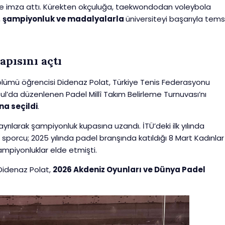
lere imza attı. Kürekten okçuluğa, taekwondodan voleybola
,
şampiyonluk ve madalyalarla
üniversiteyi başarıyla temsi
pısını açtı
i Bölümü öğrencisi Didenaz Polat, Türkiye Tenis Federasyonu
ul’da düzenlenen Padel Millî Takım Belirleme Turnuvası’nı
na seçildi
.
rılarak şampiyonluk kupasına uzandı. İTÜ’deki ilk yılında
 sporcu; 2025 yılında padel branşında katıldığı 8 Mart Kadınlar
mpiyonluklar elde etmişti.
n Didenaz Polat,
2026 Akdeniz Oyunları ve Dünya Padel