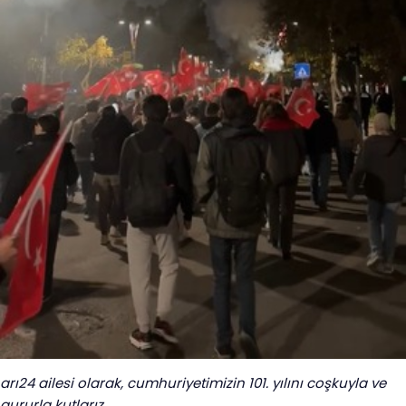
arı24 ailesi olarak, cumhuriyetimizin 101. yılını coşkuyla ve
gururla kutlarız.