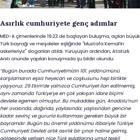
Asırlık cumhuriyete genç adımlar
MED-A çimenlerinde 19.23 de başlayan buluşma, açılan büyük
Türk bayrağı ve meşaleler eşliğinde "Mustafa Kemal’in
askerleriyiz" sloganları atıldı. Yürüyüşün ardından, Atatürk
Anıtı önünde yapılan konuşmada şu bildiri okundu:
“Bugün burada Cumhuriyetimizin 101. yıldönümünü
karşılamanın eşsiz heyecan ve coşkusunu hep birlikte
yaşıyoruz. 29 Ekim’de yalnızca Cumhuriyet ilan edilmemiş,
aynı zamanda Türkiye’ye en çok yakışan idare biçimi
devlete egemen olmuştur. Bu mukaddes gün, Anadolu’nun
her ovasında, dağında, yaylasında; yaşlısından gencine
kadar sevinç ve gururla kutlanması gereken büyük bir
bayramdır. Bugün bu önemli yıldönümü itibariyle Türkiye
Cumhuriyeti Devleti artık asırlık bir çınar haline gelmiş,
gölgesinde yetişen nice Türk evlatlarına umut teşkil