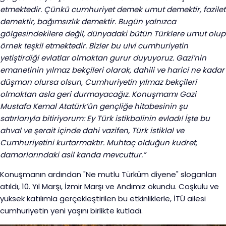
etmektedir. Çünkü cumhuriyet demek umut demektir, fazilet
demektir, bağımsızlık demektir. Bugün yalnızca
gölgesindekilere değil, dünyadaki bütün Türklere umut olup
örnek teşkil etmektedir. Bizler bu ulvi cumhuriyetin
yetiştirdiği evlatlar olmaktan gurur duyuyoruz. Gazi’nin
emanetinin yılmaz bekçileri olarak, dahili ve harici ne kadar
düşman olursa olsun, Cumhuriyetin yılmaz bekçileri
olmaktan asla geri durmayacağız. Konuşmamı Gazi
Mustafa Kemal Atatürk’ün gençliğe hitabesinin şu
satırlarıyla bitiriyorum: Ey Türk istikbalinin evladı! İşte bu
ahval ve şerait içinde dahi vazifen, Türk istiklal ve
Cumhuriyetini kurtarmaktır. Muhtaç olduğun kudret,
damarlarındaki asil kanda mevcuttur.”
Konuşmanın ardından "Ne mutlu Türküm diyene" sloganları
atıldı, 10. Yıl Marşı, İzmir Marşı ve Andımız okundu. Coşkulu ve
yüksek katılımla gerçekleştirilen bu etkinliklerle, İTÜ ailesi
cumhuriyetin yeni yaşını birlikte kutladı.