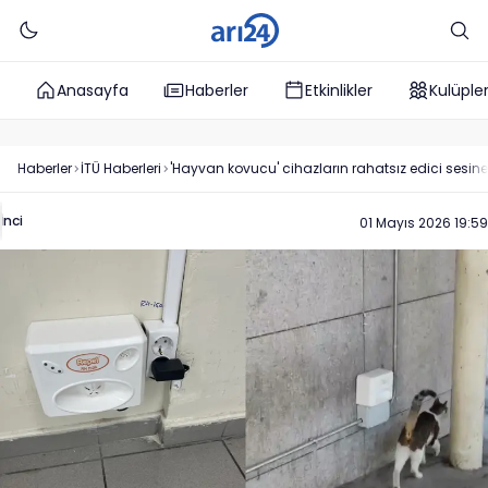
Anasayfa
Haberler
Etkinlikler
Kulüple
Haberler
İTÜ
Haberleri
'Hayvan kovucu' cihazların rahatsız edici sesine t
İnci
01 Mayıs 2026 19:59