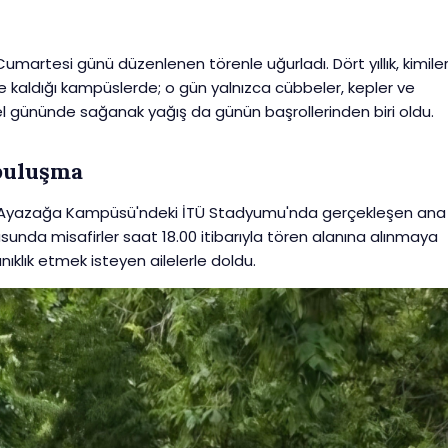
martesi günü düzenlenen törenle uğurladı. Dört yıllık, kimiler
 kaldığı kampüslerde; o gün yalnızca cübbeler, kepler ve
el gününde sağanak yağış da günün başrollerinden biri oldu.
 buluşma
nde Ayazağa Kampüsü'ndeki İTÜ Stadyumu'nda gerçekleşen ana
sunda misafirler saat 18.00 itibarıyla tören alanına alınmaya
nıklık etmek isteyen ailelerle doldu.