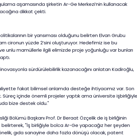
uygulama aşamasında şirketin Ar-Ge Merkezi’nin kullanacak
lacağına dikkat çekti.
olitikalarının bir yansıması olduğunu belirten Elvan Grubu
m cironun yüzde 2’sini oluşturuyor. Hedefimiz ise bu
unlu mamüllerle ilgili elimizde proje yoğunluğu var bunları
aptı.
inovasyonla sürdürülebilirlik kazanacağını anlatan Kadiroğlu,
aaliyette fakat bilimsel anlamda desteğe ihtiyacımız var. Son
. Süreç içinde önemli projeler yaptık ama üniversite işbirliğiyl
nuda bize destek oldu."
iği Bölümü Başkanı Prof. Dr Beraat Özçelik de iş birliğinin
ı belirterek, "İş birliğiyle bolca Ar-Ge yapacağız her şeyden
 yönelik, gıda sanayine daha fazla dönüşü olacak, patent