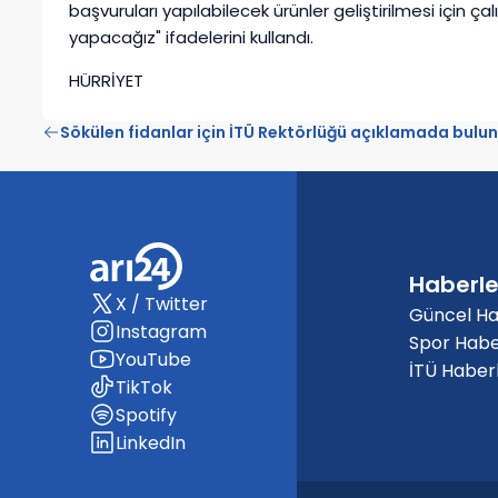
başvuruları yapılabilecek ürünler geliştirilmesi için ç
yapacağız" ifadelerini kullandı.
HÜRRİYET
Sökülen fidanlar için İTÜ Rektörlüğü açıklamada bulu
Haberle
X / Twitter
Güncel Ha
Instagram
Spor Habe
YouTube
İTÜ Haberl
TikTok
Spotify
LinkedIn