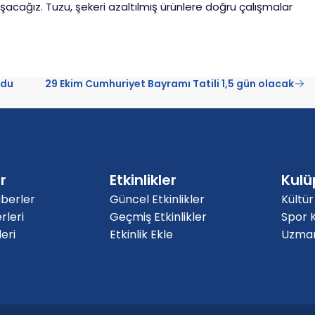
alışacağız. Tuzu, şekeri azaltılmış ürünlere doğru çalışmalar
ndu
29 Ekim Cumhuriyet Bayramı Tatili 1,5 gün olacak
r
Etkinlikler
Kulü
berler
Güncel Etkinlikler
Kültür
rleri
Geçmiş Etkinlikler
Spor K
eri
Etkinlik Ekle
Uzmanl