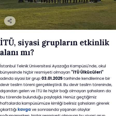
İTÜ, siyasi grupların etkinlik
alanı mı?
İstanbul Teknik Üniversitesi Ayazağa Kampüsü'nde, okul
bünyesinde hiçbir resmiyeti olmayan
"İTÜ Ülkücüleri"
adında siyasi bir grup
03.01.2025
tarihinde kendilerince bir
devir teslim töreni gerçekleştirdi. Bu devir teslim töreninde,
dışarıdan gelen ve İTÜ ile hiçbir bağı olmayan şahısların da
bu törende bulunduğu paylaşıldı. Henüz geçtiğimiz
haftalarda kampüsümüze kimliği belirsiz şahısların girerek
çıkarttığı
kavga
ve sonrasında yaşanan olaylar
soğumamışken, hiçbir resmiyeti olmayan bu siyasi grup