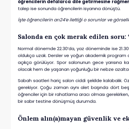
öğrencilerin defalarca dile getirmesine rağme
talep ise sonunda öğrencilerin isyanına dönüştü.
İşte öğrencilerin arı24’e ilettiği o sorunlar ve görsell
Salonda en çok merak edilen soru: “
Normal dönemde 22.30’da, yaz döneminde ise 21.30’d
oldukça uzak. Dersler ve yoğun akademik program d
açıkça görülüyor. Spor salonunun gece yarısına k
olacak hem de yaşanan yoğunluğu bir nebze azaltac
Sabah saatleri hariç salon ciddi şekilde kalabalık.
gerekiyor. Çoğu zaman aynı alet başında dört beş
öğrenciler için bir rahatlama aracı olması gerekirken
bir sabır testine dönüşmüş durumda.
Önlem alın(a)mayan güvenlik ve e