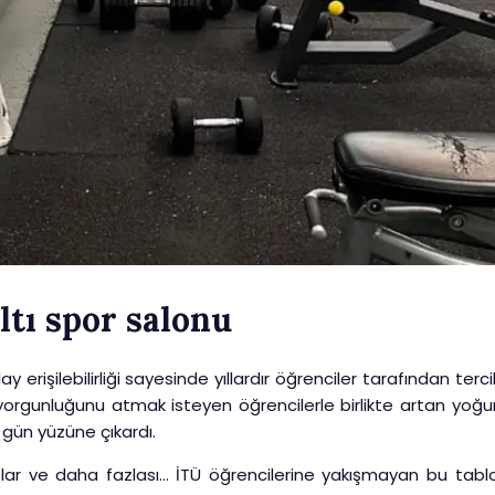
ltı spor salonu
erişilebilirliği sayesinde yıllardır öğrenciler tarafından terci
n yorgunluğunu atmak isteyen öğrencilerle birlikte artan yoğu
 gün yüzüne çıkardı.
laplar ve daha fazlası… İTÜ öğrencilerine yakışmayan bu tablo