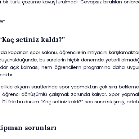
n
bir türlü çözüme kavuşturulmadı. Cevapsız bırakılan onlarc
er:
Kaç setiniz kaldı?”
a kapanan spor salonu, öğrencilerin ihtiyacını karşılamakta
üşünüldüğünde, bu sürelerin hiçbir dönemde yeterli olmadığ
adar açık kalması, hem öğrencilerin programına daha uygu
aktır.
 Özellikle akşam saatlerinde spor yapmaktan çok sıra bekleme
 öğrenci dönüşümlü çalışmak zorunda kalıyor. Spor yapmak
, İTÜ’de bu durum “Kaç setiniz kaldı?” sorusuna sıkışmış, adet
kipman sorunları