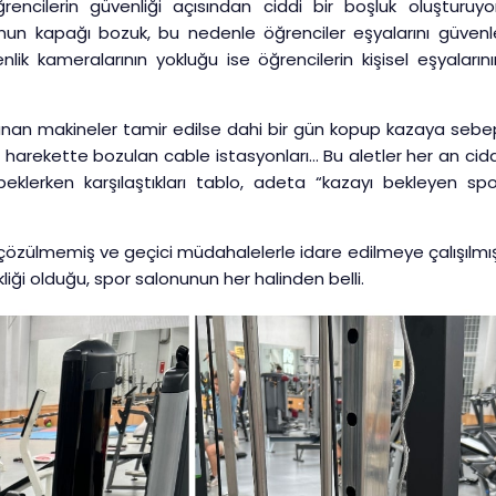
ncilerin güvenliği açısından ciddi bir boşluk oluşturuyor
ğunun kapağı bozuk, bu nedenle öğrenciler eşyalarını güvenl
nlik kameralarının yokluğu ise öğrencilerin kişisel eşyalarını
lanan makineler tamir edilse dahi bir gün kopup kazaya sebe
ir harekette bozulan cable istasyonları… Bu aletler her an cidd
 beklerken karşılaştıkları tablo, adeta “kazayı bekleyen spo
 çözülmemiş ve geçici müdahalelerle idare edilmeye çalışılmış
liği olduğu, spor salonunun her halinden belli.