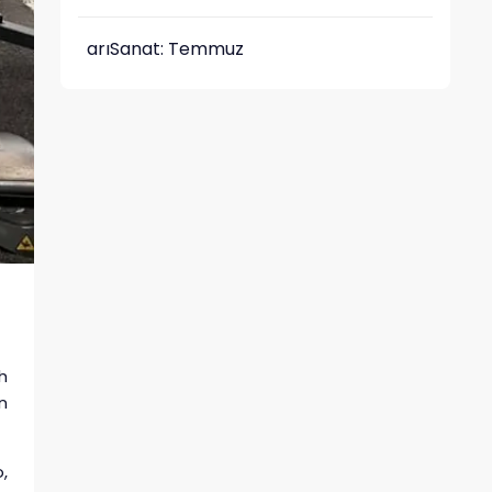
arıSanat: Temmuz
h
n
,