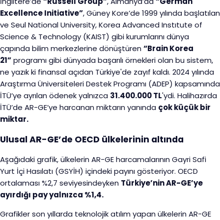
İngiltere’de
“Russell Group”
, Almanya’da
“German
Excellence Initiative”
, Güney Kore’de 1999 yılında başlatılan
ve Seul National University, Korea Advanced Instıtute of
Science & Technology (KAIST) gibi kurumlarını dünya
çapında bilim merkezlerine dönüştüren
“Brain Korea
21”
programı gibi dünyada başarılı örnekleri olan bu sistem,
ne yazık ki finansal açıdan Türkiye'de zayıf kaldı. 2024 yılında
Araştırma Üniversiteleri Destek Programı (ADEP) kapsamında
İTÜ’ye ayrılan ödenek yalnızca
31.400.000 TL
'ydi. Halihazırda
İTÜ’de AR-GE’ye harcanan miktarın yanında
çok küçük bir
miktar.
Ulusal AR-GE’de OECD ülkelerinin altında
Aşağıdaki grafik, ülkelerin AR-GE harcamalarının Gayri Safi
Yurt İçi Hasılatı (GSYİH) içindeki payını gösteriyor. OECD
ortalaması %2,7 seviyesindeyken
Türkiye’nin AR-GE’ye
ayırdığı pay yalnızca %1,4.
Grafikler son yıllarda teknolojik atılım yapan ülkelerin AR-GE