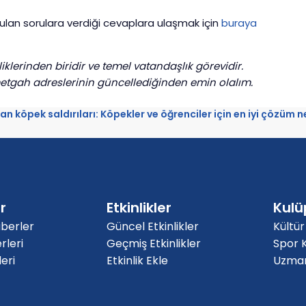
ulan sorulara verdiği cevaplara ulaşmak için
buraya
lerinden biridir ve temel vatandaşlık görevidir.
metgah adreslerinin güncellediğinden emin olalım.
an köpek saldırıları: Köpekler ve öğrenciler için en iyi çözüm n
r
Etkinlikler
Kulü
berler
Güncel Etkinlikler
Kültür
rleri
Geçmiş Etkinlikler
Spor K
eri
Etkinlik Ekle
Uzmanl