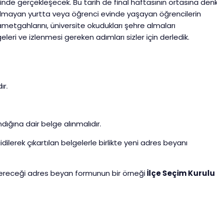
hinde gerçekleşecek. Bu tarih de final haftasının ortasına den
 olmayan yurtta veya öğrenci evinde yaşayan öğrencilerin
kametgahlarını, üniversite okudukları şehre almaları
leri ve izlenmesi gereken adımları sizler için derledik.
ır.
ığına dair belge alınmalıdır.
idilerek çıkartılan belgelerle birlikte yeni adres beyanı
vereceği adres beyan formunun bir örneği
İlçe Seçim Kurulu