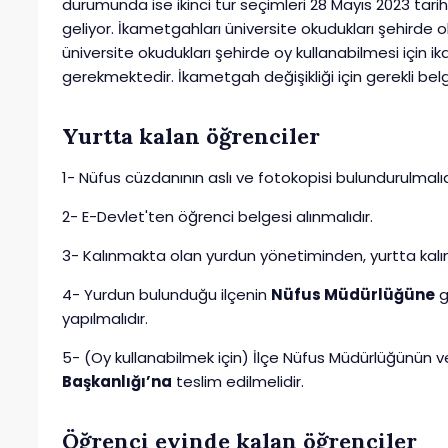
durumunda ise ikinci tur seçimleri 28 Mayıs 2023 tari
geliyor. İkametgahları üniversite okudukları şehirde
üniversite okudukları şehirde oy kullanabilmesi için i
gerekmektedir. İkametgah değişikliği için gerekli belge
Yurtta kalan öğrenciler
1- Nüfus cüzdanının aslı ve fotokopisi bulundurulmalıd
2- E-Devlet'ten öğrenci belgesi alınmalıdır.
3- Kalınmakta olan yurdun yönetiminden, yurtta kalınd
4- Yurdun bulunduğu ilçenin
Nüfus Müdürlüğüne
g
yapılmalıdır.
5- (Oy kullanabilmek için) İlçe Nüfus Müdürlüğünün 
Başkanlığı’na
teslim edilmelidir.
Öğrenci evinde kalan öğrenciler