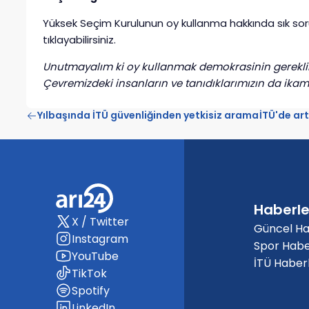
Yüksek Seçim Kurulunun oy kullanma hakkında sık sor
tıklayabilirsiniz.
Unutmayalım ki oy kullanmak demokrasinin gereklilik
Çevremizdeki insanların ve tanıdıklarımızın da ika
Yılbaşında İTÜ güvenliğinden yetkisiz arama
İTÜ'de art
Haberle
X / Twitter
Güncel Ha
Instagram
Spor Habe
YouTube
İTÜ Haberl
TikTok
Spotify
LinkedIn