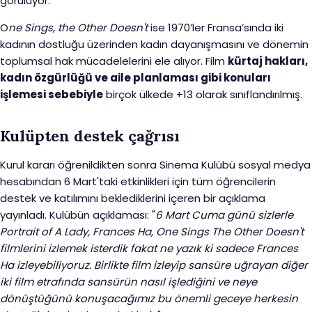
görülüyor.
O
ne Sings, the Other Doesn't
ise 1970’ler Fransa’sında iki
kadının dostluğu üzerinden kadın dayanışmasını ve dönemin
toplumsal hak mücadelelerini ele alıyor. Film
kürtaj hakları,
kadın özgürlüğü ve aile planlaması gibi konuları
işlemesi sebebiyle
birçok ülkede +13 olarak sınıflandırılmış.
Kulüpten destek çağrısı
Kurul kararı öğrenildikten sonra Sinema Kulübü sosyal medya
hesabından 6 Mart'taki etkinlikleri için tüm öğrencilerin
destek ve katılımını beklediklerini içeren bir açıklama
yayınladı. Kulübün açıklaması: "
6 Mart Cuma günü sizlerle
Portrait of A Lady, Frances Ha, One Sings The Other Doesn't
filmlerini izlemek isterdik fakat ne yazık ki sadece Frances
Ha izleyebiliyoruz. Birlikte film izleyip sansüre uğrayan diğer
iki film etrafında sansürün nasıl işlediğini ve neye
dönüştüğünü konuşacağımız bu önemli geceye herkesin