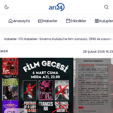
Anasayfa
Haberler
Etkinlikler
Kulüple
Haberler
İTÜ
Haberleri
Sinema Kulübü'ne film sansürü: ÖFKK ile sorunla
arı24
28 Şubat 2026 16:23
0