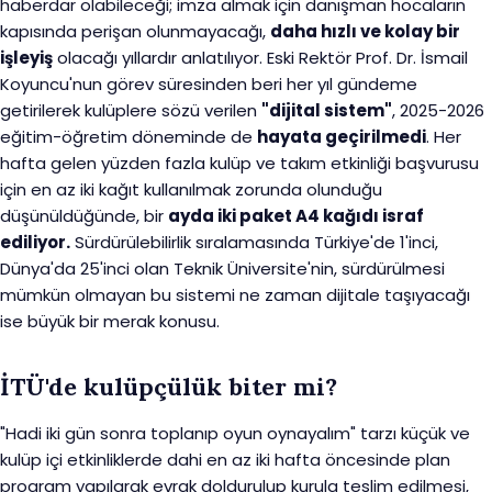
haberdar olabileceği; imza almak için danışman hocaların
kapısında perişan olunmayacağı,
daha hızlı ve kolay bir
işleyiş
olacağı yıllardır anlatılıyor. Eski Rektör Prof. Dr. İsmail
Koyuncu'nun görev süresinden beri her yıl gündeme
getirilerek kulüplere sözü verilen
"dijital sistem"
, 2025-2026
eğitim-öğretim döneminde de
hayata geçirilmedi
. Her
hafta gelen yüzden fazla kulüp ve takım etkinliği başvurusu
için en az iki kağıt kullanılmak zorunda olunduğu
düşünüldüğünde, bir
ayda iki paket A4 kağıdı israf
ediliyor.
Sürdürülebilirlik sıralamasında Türkiye'de 1'inci,
Dünya'da 25'inci olan Teknik Üniversite'nin, sürdürülmesi
mümkün olmayan bu sistemi ne zaman dijitale taşıyacağı
ise büyük bir merak konusu.
İTÜ'de kulüpçülük biter mi?
"Hadi iki gün sonra toplanıp oyun oynayalım" tarzı küçük ve
kulüp içi etkinliklerde dahi en az iki hafta öncesinde plan
program yapılarak evrak doldurulup kurula teslim edilmesi,