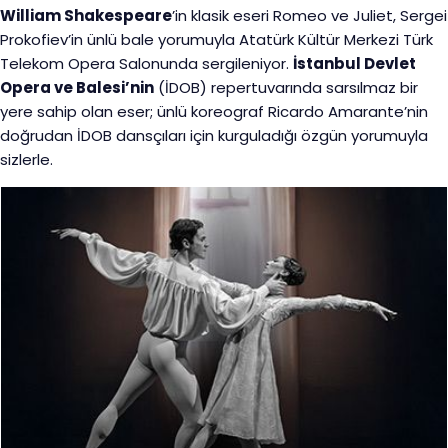
William Shakespeare
’in klasik eseri Romeo ve Juliet, Sergei
Prokofiev’in ünlü bale yorumuyla Atatürk Kültür Merkezi Türk
Telekom Opera Salonunda sergileniyor.
İstanbul Devlet
Opera ve Balesi’nin
(İDOB) repertuvarında sarsılmaz bir
yere sahip olan eser; ünlü koreograf Ricardo Amarante’nin
doğrudan İDOB dansçıları için kurguladığı özgün yorumuyla
sizlerle.