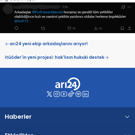
arı24 yeni ekip arkadaşlarını arıyor!
itüöder'in yeni projesi: hak'lısın hukuki destek
Haberler