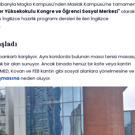
lı itibarıyla Maçka Kampüsü'nden Maslak Kampüsü’ne tamame
ler Yüksekokulu Kongre ve Öğrenci Sosyal Merkezi"
olarak
ngilizce hazırlık programı dersleri ile ileri İngilizce
.
şladı
 pankartı karşılıyor. Aynı koridorda bulunan masa tenisi masası
ük bir alan sunuyor. Ancak binada henüz bir kafe veya kantin
in MED, Kovan ve FEB kantin gibi sosyal alanlara yönelmesine ve
uşmasına
neden oluyor.