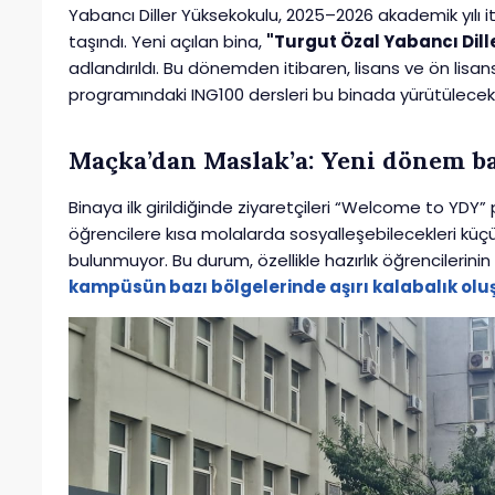
Yabancı Diller Yüksekokulu, 2025–2026 akademik yı
taşındı. Yeni açılan bina,
"Turgut Özal Yabancı Dil
adlandırıldı. Bu dönemden itibaren, lisans ve ön lisans İ
programındaki ING100 dersleri bu binada yürütülecek
Maçka’dan Maslak’a: Yeni dönem ba
Binaya ilk girildiğinde ziyaretçileri “Welcome to YDY”
öğrencilere kısa molalarda sosyalleşebilecekleri küç
bulunmuyor. Bu durum, özellikle hazırlık öğrencilerin
kampüsün bazı bölgelerinde aşırı kalabalık ol