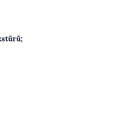
kstürü;