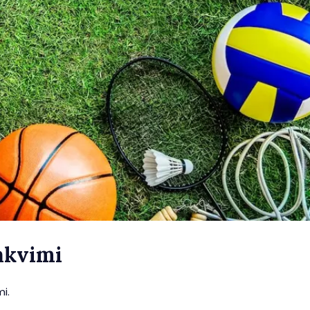
takvimi
mi.