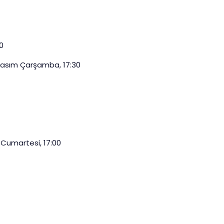
0
 Kasım Çarşamba, 17:30
Cumartesi, 17:00