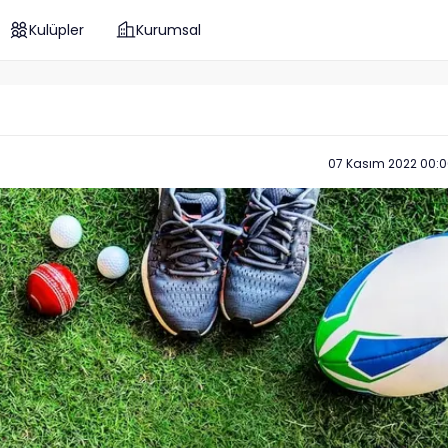
Kulüpler
Kurumsal
07 Kasım 2022 00:0