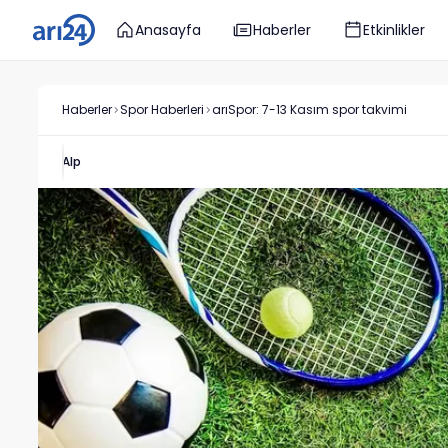
Anasayfa
Haberler
Etkinlikler
Haberler
Spor
Haberleri
arıSpor: 7-13 Kasım spor takvimi
Alp