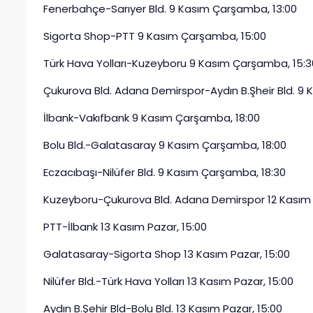
Fenerbahçe-Sarıyer Bld. 9 Kasım Çarşamba, 13:00
Sigorta Shop-PTT 9 Kasım Çarşamba, 15:00
Türk Hava Yolları-Kuzeyboru 9 Kasım Çarşamba, 15:3
Çukurova Bld. Adana Demirspor-Aydın B.Şheir Bld. 9
İlbank-Vakıfbank 9 Kasım Çarşamba, 18:00
Bolu Bld.-Galatasaray 9 Kasım Çarşamba, 18:00
Eczacıbaşı-Nilüfer Bld. 9 Kasım Çarşamba, 18:30
Kuzeyboru-Çukurova Bld. Adana Demirspor 12 Kasım 
PTT-İlbank 13 Kasım Pazar, 15:00
Galatasaray-Sigorta Shop 13 Kasım Pazar, 15:00
Nilüfer Bld.-Türk Hava Yolları 13 Kasım Pazar, 15:00
Aydın B.Şehir Bld-Bolu Bld. 13 Kasım Pazar, 15:00