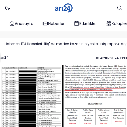
Anasayfa
Haberler
Etkinlikler
Kulüple
Haberler
İTÜ
Haberleri
İliç'teki maden kazasının yeni bilirkişi raporu: değ
arı24
06 Aralık 2024 18:13