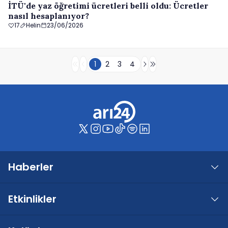
İTÜ'de yaz öğretimi ücretleri belli oldu: Ücretler
nasıl hesaplanıyor?
17
Helin
23/06/2026
1
2
3
4
Haberler
Etkinlikler