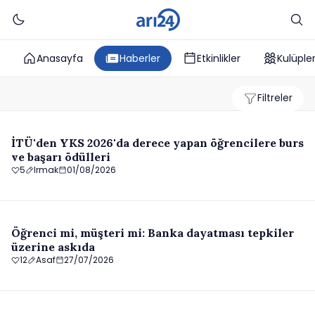
Anasayfa
Haberler
Etkinlikler
Kulüple
Filtreler
İTÜ'den YKS 2026'da derece yapan öğrencilere burs
ve başarı ödülleri
5
Irmak
01/08/2026
Öğrenci mi, müşteri mi: Banka dayatması tepkiler
üzerine askıda
12
Asaf
27/07/2026