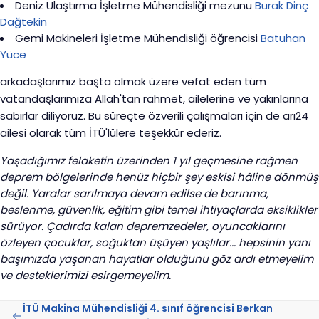
Deniz Ulaştırma İşletme Mühendisliği mezunu
Burak Dinç
Dağtekin
Gemi Makineleri İşletme Mühendisliği öğrencisi
Batuhan
Yüce
arkadaşlarımız başta olmak üzere vefat eden tüm
vatandaşlarımıza Allah'tan rahmet, ailelerine ve yakınlarına
sabırlar diliyoruz. Bu süreçte özverili çalışmaları için de arı24
ailesi olarak tüm İTÜ'lülere teşekkür ederiz.
Yaşadığımız felaketin üzerinden 1 yıl geçmesine rağmen
deprem bölgelerinde henüz hiçbir şey eskisi hâline dönmüş
değil. Yaralar sarılmaya devam edilse de barınma,
beslenme, güvenlik, eğitim gibi temel ihtiyaçlarda eksiklikler
sürüyor. Çadırda kalan depremzedeler, oyuncaklarını
özleyen çocuklar, soğuktan üşüyen yaşlılar... hepsinin yanı
başımızda yaşanan hayatlar olduğunu göz ardı etmeyelim
ve desteklerimizi esirgemeyelim.
İTÜ Makina Mühendisliği 4. sınıf öğrencisi Berkan